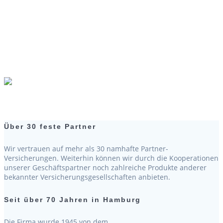
Schnelsen
Ihre persönliche Assekuranz-Expertise in Hamburg
Schnelsen bietet unabhängige Beratung auf
höchstem Niveau.
Über 30 feste Partner
Wir vertrauen auf mehr als 30 namhafte Partner-
Versicherungen. Weiterhin können wir durch die Kooperationen
unserer Geschäftspartner noch zahlreiche Produkte anderer
bekannter Versicherungsgesellschaften anbieten.
Seit über 70 Jahren in Hamburg
Die Firma wurde 1945 von dem