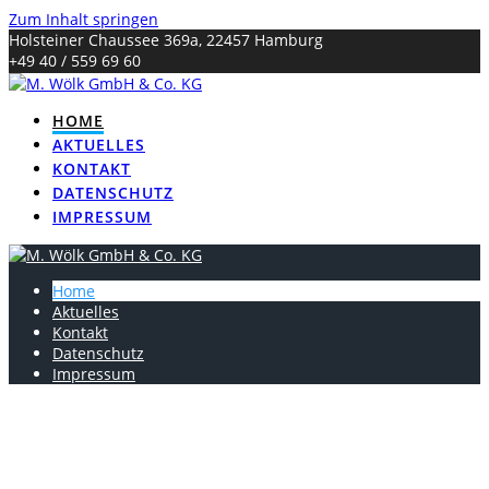
Zum Inhalt springen
Holsteiner Chaussee 369a, 22457 Hamburg
+49 40 / 559 69 60
service@woelk-versicherungen.de
HOME
AKTUELLES
KONTAKT
DATENSCHUTZ
IMPRESSUM
Home
Aktuelles
Kontakt
Datenschutz
Impressum