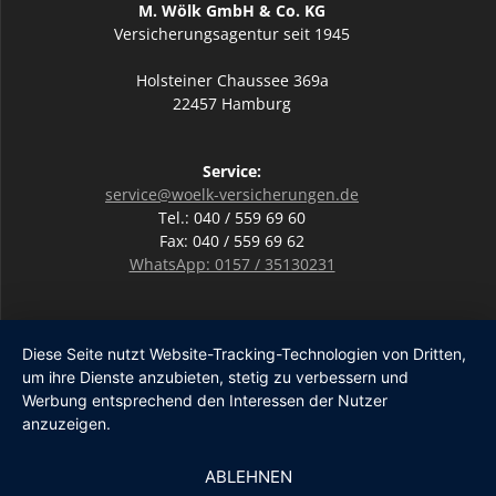
M. Wölk GmbH & Co. KG
Versicherungsagentur seit 1945
Holsteiner Chaussee 369a
22457 Hamburg
Service:
service@woelk-versicherungen.de
Tel.: 040 / 559 69 60
Fax: 040 / 559 69 62
WhatsApp: 0157 / 35130231
Unsere Bürozeiten:
Diese Seite nutzt Website-Tracking-Technologien von Dritten,
Mo & Di 9:00-17:00 Uhr
um ihre Dienste anzubieten, stetig zu verbessern und
Mi 12:00-19:00 Uhr
Werbung entsprechend den Interessen der Nutzer
Do 9:00-17:00 Uhr
anzuzeigen.
Fr 9:00-14:00 Uhr
Außerhalb der Bürozeiten erreichen Sie uns unter 0157 /
ABLEHNEN
35130231